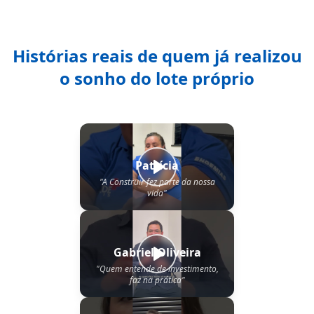
Histórias reais de quem já realizou
o sonho do lote próprio
Patrícia
"
A Construir fez parte da nossa
vida
"
Gabriel Oliveira
"
Quem entende de investimento,
faz na prática
"