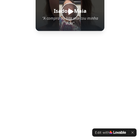
Isadora Maia
"
A compra do lote marcou minha
vida
"
Edit with